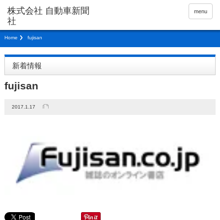
menu
Home
fujisan
新着情報
fujisan
2017.1.17